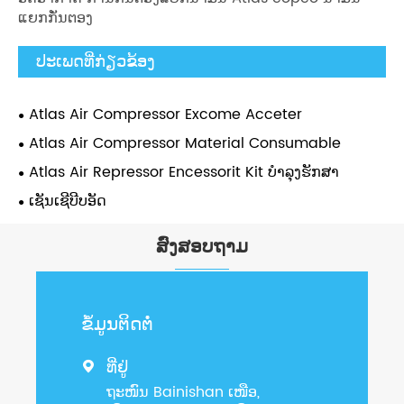
ແຍກກັ່ນຕອງ
ປະເພດທີ່ກ່ຽວຂ້ອງ
Atlas Air Compressor Excome Acceter
Atlas Air Compressor Material Consumable
Atlas Air Repressor Encessorit Kit ບໍາລຸງຮັກສາ
ເຊັນເຊີບີບອັດ
ສົ່ງສອບຖາມ
ຂໍ້​ມູນ​ຕິດ​ຕໍ່
ທີ່ຢູ່

ຖະໜົນ Bainishan ເໜືອ,