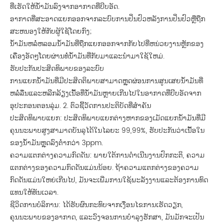
ທີ່ເຮັດໃຫ້ນ້ໍາມັນລົງຈາກອາກາດທີ່ບີບອັດ.
ອາກາດທີ່ສະອາດແຍກອອກຈາກລະບົບການປິ່ນປົວຫລັງການປິ່ນປົວຫຼືຖືກ
ສະຫນອງໃຫ້ກັບຜູ້ໃຊ້ໂດຍກົງ;
ນ້ໍາມັນຫລໍ່ຫລອມນ້ໍາມັນທີ່ຖືກແຍກອອກຈາກກັບໄປທີ່ຫນ່ວຍງານຫຼັກຂອງ
ເຄື່ອງອັດໆໂດຍຜ່ານທໍ່ນ້ໍາມັນທີ່ກັບມາແລະນໍາມາໃຊ້ໃຫມ່.
ຮັບປະກັນປະສິດທິພາບຂອງລະບົບ
ການແຍກນ້ໍາມັນທີ່ມີປະສິດຕິພາບສາມາດຫຼຸດຜ່ອນການສູນເສຍນ້ໍາມັນທີ່
ຫລໍ່ລື່ນແລະຫລີກລ້ຽງເນື້ອທີ່ນ້ໍາມັນຫຼາຍເກີນໄປໃນອາກາດທີ່ບີບອັດຈາກ
ອຸປະກອນຕອນລຸ່ມ. 2. ຕົວຊີ້ວັດການປະຕິບັດທີ່ສໍາຄັນ
ປະສິດທິພາບແຍກ: ປະສິດທິພາບແຍກຕ່າງຫາກຂອງເມັດແຍກນ້ໍາມັນທີ່ມີ
ຄຸນນະພາບສູງສາມາດບັນລຸໄດ້ໃນໄລຍະ 99,99%, ຮັບປະກັນວ່າເນື້ອໃນ
ຂອງນ້ໍາມັນຫຼຸດລົງຕໍ່າກວ່າ 3ppm.
ຄວາມແຕກຕ່າງຄວາມກົດດັນ: ພາຍໃຕ້ການດໍາເນີນງານປົກກະຕິ, ຄວາມ
ແຕກຕ່າງຂອງຄວາມກົດດັນແມ່ນນ້ອຍ. ຖ້າຄວາມແຕກຕ່າງຂອງຄວາມ
ກົດດັນແມ່ນໃຫຍ່ເກີນໄປ, ມັນຈະເພີ່ມການໃຊ້ພະລັງງານແລະຕ້ອງການທົດ
ແທນໃຫ້ທັນເວລາ.
ຊີວິດການບໍລິການ: ໄດ້ຮັບຜົນກະທົບຈາກເງື່ອນໄຂການເຮັດວຽກ,
ຄຸນນະພາບຂອງອາກາດ, ແລະວົງຈອນການບໍາລຸງຮັກສາ, ມັນມັກຈະເປັນ