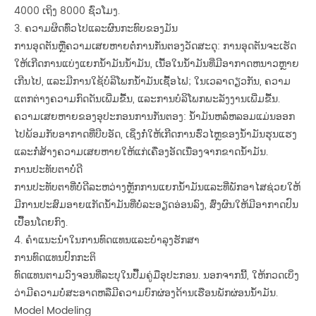
4000 ເຖິງ 8000 ຊົ່ວໂມງ.
3. ຄວາມຜິດທົ່ວໄປແລະຜົນກະທົບຂອງມັນ
ການອຸດຕັນຫຼືຄວາມເສຍຫາຍຕໍ່ການກັ່ນຕອງວັດສະດຸ: ການອຸດຕັນຈະເຮັດ
ໃຫ້ເກີດການແບ່ງແຍກນ້ໍາມັນນ້ໍາມັນ, ເນື້ອໃນນ້ໍາມັນທີ່ມີອາກາດຫນາວຫຼາຍ
ເກີນໄປ, ແລະມີການໃຊ້ບໍລິໂພກນໍ້າມັນເຊື້ອໄຟ; ໃນເວລາດຽວກັນ, ຄວາມ
ແຕກຕ່າງຄວາມກົດດັນເພີ່ມຂື້ນ, ແລະການບໍລິໂພກພະລັງງານເພີ່ມຂື້ນ.
ຄວາມເສຍຫາຍຂອງອຸປະກອນການກັ່ນຕອງ: ນ້ໍາມັນຫລໍ່ຫລອມແມ່ນອອກ
ໄປພ້ອມກັບອາກາດທີ່ບີບອັດ, ເຊິ່ງກໍ່ໃຫ້ເກີດການຮົ່ວໄຫຼຂອງນ້ໍາມັນຮຸນແຮງ
ແລະກໍ່ສ້າງຄວາມເສຍຫາຍໃຫ້ແກ່ເຄື່ອງອັດເນື່ອງຈາກຂາດນ້ໍາມັນ.
ການປະທັບຕາບໍ່ດີ
ການປະທັບຕາທີ່ບໍ່ດີລະຫວ່າງຫຼັກການແຍກນ້ໍາມັນແລະທີ່ພັກອາໄສຊ່ວຍໃຫ້
ມີການປະສົມອາຍແກັດນ້ໍາມັນທີ່ບໍ່ລະອຽດອ່ອນລົງ, ສົ່ງຜົນໃຫ້ມີອາກາດປົນ
ເປື້ອນໂດຍກົງ.
4. ຄໍາແນະນໍາໃນການທົດແທນແລະບໍາລຸງຮັກສາ
ການທົດແທນປົກກະຕິ
ທົດແທນຕາມວົງຈອນທີ່ລະບຸໃນປື້ມຄູ່ມືອຸປະກອນ. ນອກຈາກນີ້, ໃຫ້ກວດເບິ່ງ
ວ່າມີຄວາມບໍ່ສະອາດຫລືມີຄວາມບົກຜ່ອງດ້ານເຮືອນພັກຜ່ອນນ້ໍາມັນ.
Model Modeling