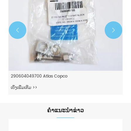


290604049700 Atlas Copco
ເບິ່ງເພີ່ມເຕີມ >>
ຄໍາແນະນໍາຂ່າວ