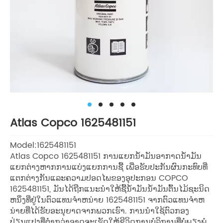
Atlas Copco 1625481151
Model:1625481151
Atlas Copco 1625481151 ການແຍກນ້ໍາມັນອາກາດນ້ໍາມັນ
ແຍກຕ່າງຫາກການແບ່ງແຍກການຊື້ ເພື່ອຮັບປະກັນຜົນກະທົບທີ່
ແຕກຕ່າງກັນແລະຄວາມປອດໄພຂອງອຸປະກອນ COPCO
1625481151, ມັນໄດ້ຖືກແນະນໍາໃຫ້ຊື້ນ້ໍາມັນນ້ໍາມັນຕົ້ນໄມ້ຊະນິດ
ຫນຶ່ງທີ່ຢູ່ໃນຕົວແທນຈໍາຫນ່າຍ 1625481151 ຈາກຕົວແທນຈໍາຫ
ນ່າຍທີ່ໄດ້ຮັບອະນຸຍາດຈາກພວກເຮົາ. ການນໍາໃຊ້ຕົວກອງ
ປ່ຽນແປງທີ່ຕໍ່າກວ່າອາດຈະເຮັດໃຫ້ຊີວິດການບໍລິການທີ່ບໍ່ພຽງພໍ,