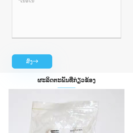
ສົ່ງ

ຜະ​ລິດ​ຕະ​ພັນ​ທີ່​ກ່ຽວ​ຂ້ອງ