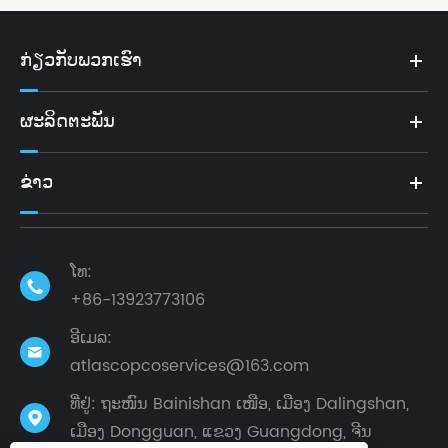
ກ່ຽວກັບພວກເຮົາ
ຜະລິດຕະພັນ
ຂ່າວ
ໂທ:

+86-13923773106
ອີເມລ:

atlascopcoservices@163.com
ທີ່ຢູ່: ຖະໜົນ Bainishan ເໜືອ, ເມືອງ Dalingshan,

ເມືອງ Dongguan, ແຂວງ Guangdong, ຈີນ