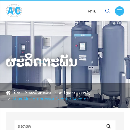
ລາວ


ຜະລິດຕະພັນ
ບ້ານ
ຜະລິດຕະພັນ
ອາໄຫຼ່ອາກາດອາໄຫຼ່
Atlas Air Compressor Excome Acceter