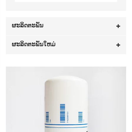
ຜະລິດຕະພັນ
ຜະລິດຕະພັນໃຫມ່