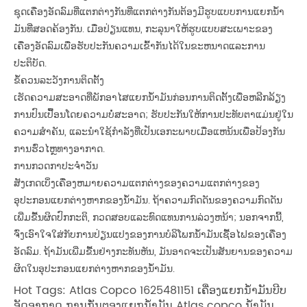
ຊຸດເຄື່ອງອັດລົມທີ່ແຕກຕ່າງກັນທີ່ແຕກຕ່າງກັນຕ້ອງມີຮູບແບບການແຍກນ້ໍາ
ມັນທີ່ສອດຄ້ອງກັນ. ເມື່ອປ່ຽນແທນ, ກະລຸນາໃຫ້ຮູບແບບສະເພາະຂອງ
ເຄື່ອງອັດລົມເພື່ອຮັບປະກັນຄວາມເຂົ້າກັນໄດ້ໃນຂະຫນາດແລະການ
ປະຕິບັດ.
ຂໍ້ຄວນລະວັງການຕິດຕັ້ງ
ເຮັດຄວາມສະອາດທີ່ພັກອາໄສແຍກນ້ໍາມັນກ່ອນການຕິດຕັ້ງເພື່ອຫລີກລ້ຽງ
ການປົນເປື້ອນໂດຍຄວາມບໍ່ສະອາດ; ຮັບປະກັນໃຫ້ການປະທັບຕາແມ່ນຢູ່ໃນ
ຄວາມສໍາຄັນ, ແລະນໍາໃຊ້ກໍາລັງທີ່ເປັນເອກະພາບເມື່ອແຫນ້ນເພື່ອປ້ອງກັນ
ການຮົ່ວໄຫຼທາງອາກາດ.
ການກວດກາປະຈໍາວັນ
ສັງເກດເບິ່ງເຄື່ອງຫມາຍຄວາມແຕກຕ່າງຂອງຄວາມແຕກຕ່າງຂອງ
ອຸປະກອນແຍກຕ່າງຫາກຂອງນ້ໍາມັນ. ຖ້າຄວາມກົດດັນຂອງຄວາມກົດດັນ
ເພີ່ມຂື້ນຜິດປົກກະຕິ, ກວດສອບແລະທົດແທນການລ່ວງຫນ້າ; ນອກຈາກນີ້,
ຈົ່ງເອົາໃຈໃສ່ກັບການປ່ຽນແປງຂອງການບໍລິໂພກນໍ້າມັນເຊື້ອໄຟຂອງເຄື່ອງ
ອັດລົມ. ຖ້າມັນເພີ່ມຂື້ນຢ່າງກະທັນຫັນ, ມັນອາດຈະເປັນສັນຍານຂອງຄວາມ
ຜິດໃນອຸປະກອນແຍກຕ່າງຫາກຂອງນ້ໍາມັນ.
Hot Tags: Atlas Copco 1625481151 ເຄື່ອງແຍກນ້ໍາມັນບີບ
ອັດອາກາດ ການກັ່ນຕອງແຍກນ້ໍາມັນ Atlas copco ນ້ໍາມັນ