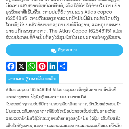
ມີຄວາມເສຍຫາຍຕໍ່ຫນ່ວຍຕົ້ນຕໍ, ເຮັດໃຫ້ຄ່າໃຊ້ຈ່າຍໃນການບໍາ
ລຸງຮັກສາທີ່ເພີ່ມຂື້ນ. ການປະຕິບັດງານຂອງ Atlas copco
1625481151 ການກັ່ນຕອງການແຍກນ້ໍາມັນມີຜົນກະທົບໂດຍກົງ
ໂດຍກົງກັບປະສິດທິພາບຂອງການປະຕິບັດງານ, ແລະຄຸນນະພາບ
ອາຍແກັດຂອງອາກາດ. The Atlas Copco 1625481151 ແມ່ນ
ສ່ວນປະກອບທີ່ຈໍາເປັນຕ້ອງໄດ້ສຸມໃສ່ໃນໄລຍະການບໍາລຸງຮັກສາ.
ສົ່ງສອບຖາມ
Facebook
X
WhatsApp
Pinterest
LinkedIn
Share
ລາຍ​ລະ​ອຽດ​ຜະ​ລິດ​ຕະ​ພັນ
Atlas copco 1625481151 Atlas copco ເຄື່ອງອັດອາກາດນ້ໍາມັນທີ່
ແຍກຕ່າງຫາກ. ຟັງຊັນຫຼັກແລະການແຍກອາຍແກັສ
ໃນລະຫວ່າງການປະຕິບັດງານຂອງເຄື່ອງອັດອາກາດ, ນ້ໍາມັນຫລໍ່ຫລອມນ້ໍາ
ມັນແລະປະສົມທາງອາກາດທີ່ບີບອັດເພື່ອປະກອບເປັນປະສົມອາຍແກັສ.
ແກນແຍກນ້ໍາມັນໃຊ້ວັດສະດຸການກັ່ນຕອງຂອງນ້ໍາມັນ (ເຊັ່ນ: ເສັ້ນໃຍແກ້ວ,
ເສັ້ນໃຍສັງເຄາະ, ແລະການລວບລວມແລະການລວບລວມເພື່ອແຍກນ້ໍາມັນ