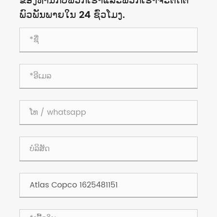
ຂອງ​ທ່ານ​ກັບ​ພວກ​ເຮົາ​ແລະ​ພວກ​ເຮົາ​ຈະ​ຕິດ​ຕໍ່​
ພົວ​ພັນ​ພາຍ​ໃນ 24 ຊົ່ວ​ໂມງ.